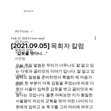
새누리 선교 교회
All Posts
Feb 27, 2024
2 min read
All Posts
[2021.09.05] 목회자 칼럼
목회자 칼럼
“갑옷을 벗다니…”
사진방
오늘 주일 말씀은 우리가 너무나도 잘 알고 있
교회 소식
는 다윗과 골리앗의 이야기 입니다. 잘 알고 있
나눔터
음에도 말씀을 준비하면서 특별히 제 마음가
운데 한 부분이 더욱 감동을 주었는데 바로 다
간증
윗이 사울이 입혀준 갑옷을 벗고 골리앗과 싸
선교
웠다는 것입니다. 물론 어찌보면 키가 훤칠한 
사울왕이 자신의 군복을 벗어 어린 나이의 다
윗에게 입히고 놋 투구를 그의 머리에 씌우고 