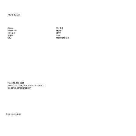
지 배달받을 수 있습니다. 식료품 장
새누리 선교 교회
Home
자녀 교육
About Us
새누리터
​가정 교회
영어부
​삶공부
Give
​선교
Member Page
Tel. 650.571.9445
3399 CSM Drive, San Mateo, CA 94402
welcome.ncmc@gmail.com
© 2026 새누리 선교 교회