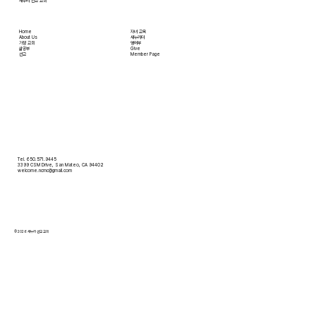
새누리 선교 교회
Home
자녀 교육
About Us
새누리터
​가정 교회
영어부
​삶공부
Give
​선교
Member Page
Tel. 650.571.9445
3399 CSM Drive, San Mateo, CA 94402
welcome.ncmc@gmail.com
© 2026 새누리 선교 교회