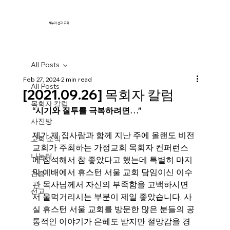
새누리 선교 교회
All Posts
Feb 27, 2024
2 min read
All Posts
[2021.09.26] 목회자 칼럼
목회자 칼럼
“시기와 질투를 극복하려면…”
사진방
제가 제 집사람과 함께 지난 주에 올랜도 비전 
교회 소식
교회가 주최하는 가정교회 목회자 컨퍼런스
나눔터
에 참석해서 참 좋았다고 했는데 특별히 마지
막 예배에서 휴스턴 서울 교회 담임이신 이수
간증
관 목사님께서 자신의 부족함을 고백하시면
선교
서 울먹거리시는 부분이 제일 좋았습니다. 사
실 휴스턴 서울 교회를 방문한 많은 분들의 공
통적인 이야기가 은혜도 받지만 절망감을 경