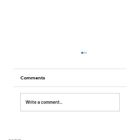
[2026.08.02] “세상에서 제일 좋은 자
리…”
사랑하는 성도 여러분! 하나님께서 가장 싫어하
Comments
시는 것이 무엇일가요? 모두가 아시는 대로 바로
교만입니다. 이번 새벽기도 본문인 에스겔에서도
교만으로 인해 하나님의 거룩한 진노가 애굽과
Write a comment...
주변 국가들, 그리고 이스라엘 백성들에게까지
임하는 모습을 보여줍니다. 그렇다면 하나님께서
는 왜 이토록 교만을 싫어하실까요? 성경에 말씀
하는 대로, 교만은 하나님의 자리를 넘