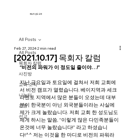
새누리 선교 교회
All Posts
Feb 27, 2024
2 min read
All Posts
[2021.10.17] 목회자 칼럼
목회자 칼럼
“비전의 파워가 이 정도일 줄이야…!”
사진방
지난 금요일과 토요일에 걸쳐서 저희 교회에
교회 소식
서 비전 캠프가 열렸습니다. 베이지역과 세크
나눔터
라멘토 지역에서 많은 분들이 오셨는데 대부
분이 한국분이 아닌 외국분들이라는 사실에 
간증
제가 크게 놀랐습니다. 저희 교회 한 성도님도 
선교
제게 하시는 말씀, “이렇게 많은 다민족분들이 
온것에 너무 놀랐습니다!” 라고 하셨습니
다!^^ 저는 이것을 한 마디로 비전의 파워라