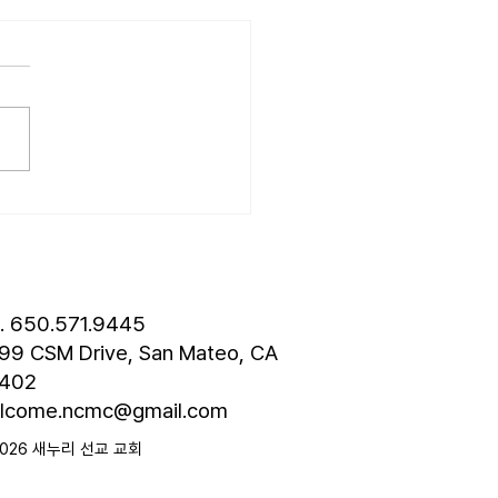
26.07.19] 교회 소식
성훈 성도 단기 선교 7월 24일
8월 3일까지 튀르키예 단기
 다녀옵니다. 관심과 기도
드립니다. • 나바호 단기선교
 모임 오늘 오후 4시경에 교
층에서 있습니다. • 가정교회
도 세미나 등록 평신도 세미나
스틴 늘푸른교회에서 9월 25
 27일까지 있습니다. 등록
 8월 7일입니다. 더 자세한
l. 650.571.9445
은 가정교회
99 CSM Drive, San Mateo, CA
402
lcome.ncmc@gmail.com
2026 새누리 선교 교회