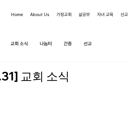
Home
About Us
가정교회
삶공부
자녀 교육
선교
교회 소식
나눔터
간증
선교
0.31] 교회 소식