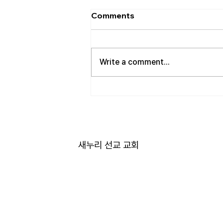
[2026.08.02] 교회 소식
Comments
• 성만찬 오늘 예배중에 있습니다.
준비해 주신 부장님께 감사드립니
다. • 북가주 남침례교 한인교회 협
Write a comment...
의회 모임 8월 11일 화요일 오전 11
시에 저희 교회에서 호스트 합니
다. 목회자 40여명 식사 준비를 돕
고자 하시는 분들은 정경애 권사님
께 알려 주시길 부탁드립니다. • 담
임 목사 동정 김태훈 목사님께서
아버님을 뵈러 텍사스에 이번 수요
새누리 선교 교회
일부터 토요일까지