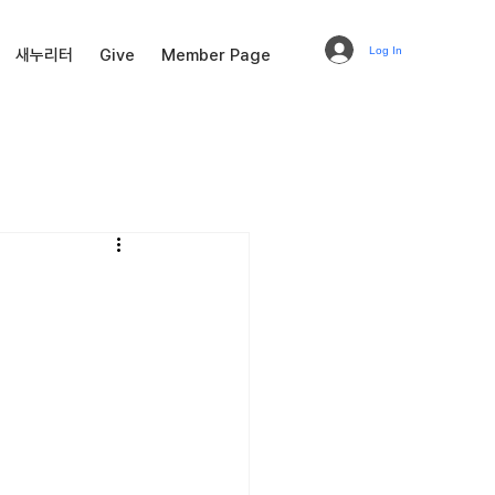
Log In
새누리터
Give
Member Page