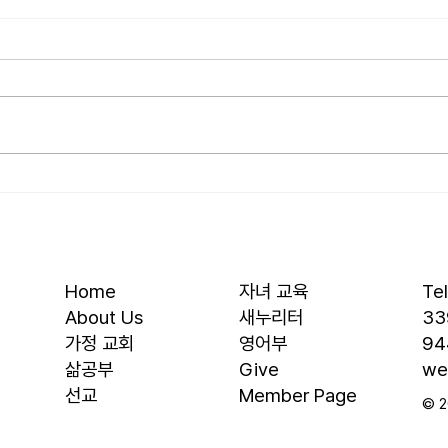
[2026.07.26] 교회 소식
[20
• 서대석 목자 단기 선교 8월 1일부
• 박
터 13일까지 이스라엘 단기 선교를
부터 
다녀옵니다. 관심과 기도 부탁 드
선교를
립니다. • 가정교회 평신도 세미나
부탁 
등록 평신도 세미나가 어스틴 늘푸
뒷풀이
른교회에서 9월 25일부터 27일까
회 2
지 있습니다. 등록마감은 8월 7일
평신
입니다. 더 자세한 사항은 가정교
가 어
회사역원 사이트를 참조 바랍니다.
일부터
• 교회 협의회 오늘 오후 3:45분경
마감은
Home
자녀 교육
Te
에 교회 2층
사항
About Us
새누리터
33
​가정 교회
영어부
94
​삶공부
Give
we
​선교
Member Page
© 