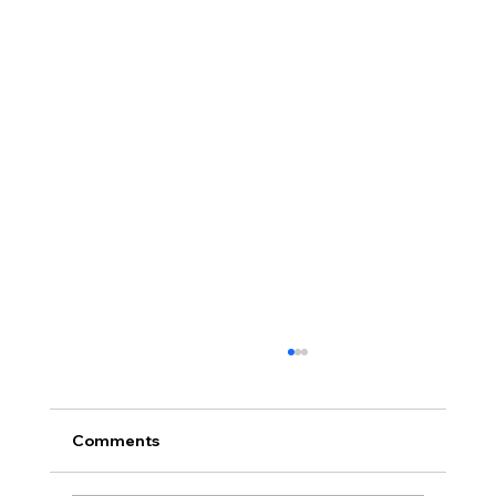
[2026.07.26] 교회 소식
• 서대석 목자 단기 선교 8월 1일부터 13일까지
이스라엘 단기 선교를 다녀옵니다. 관심과 기도
Comments
부탁 드립니다. • 가정교회 평신도 세미나 등록
평신도 세미나가 어스틴 늘푸른교회에서 9월 25