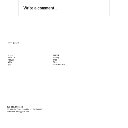
일부터 27일까지 있습니다. 등록마감은 8월 7일
Write a comment...
입니다. 더 자세한 사항은 가정교회사역원 사이
트를 참조 바랍니다. • 교회 협의회 오늘 오후
3:45분경에 교회 2층
새누리 선교 교회
Home
자녀 교육
About Us
새누리터
​가정 교회
영어부
​삶공부
Give
​선교
Member Page
Tel. 650.571.9445
3399 CSM Drive, San Mateo, CA 94402
welcome.ncmc@gmail.com