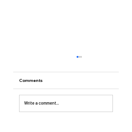
[2026.07.26] 교회 소식
• 서대석 목자 단기 선교 8월 1일부터 13일까지
이스라엘 단기 선교를 다녀옵니다. 관심과 기도
Comments
부탁 드립니다. • 가정교회 평신도 세미나 등록
평신도 세미나가 어스틴 늘푸른교회에서 9월 25
일부터 27일까지 있습니다. 등록마감은 8월 7일
Write a comment...
입니다. 더 자세한 사항은 가정교회사역원 사이
트를 참조 바랍니다. • 교회 협의회 오늘 오후
3:45분경에 교회 2층