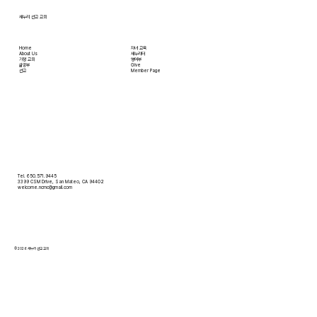
새누리 선교 교회
Home
자녀 교육
About Us
새누리터
​가정 교회
영어부
​삶공부
Give
​선교
Member Page
Tel. 650.571.9445
3399 CSM Drive, San Mateo, CA 94402
welcome.ncmc@gmail.com
© 2026 새누리 선교 교회