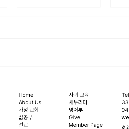
[2026.07.26] “신앙생활의 세
[202
가지 걸림돌…”
우리
오늘날 성도로서 올바른 신앙생활
를 품
을 하는 데 걸림돌이 되는 세 가지
을 것
가 있습니다. 첫째는 안일주의입니
결과에
다. 산업혁명 이후 급속도로 발전
대, 
한 물질문명은 우리의 삶을 매우
대의 
편리하게 만들어 주었습니다. 언제
렇다
든지 원하기만 하면 집에 않아서
요? 
맛있는 음식을 주문해 먹을 수 있
자녀를
고, 쇼핑몰에 가지 않아도 온라인
십니다
Home
자녀 교육
Te
으로 필요한 물건을 주문하면 집까
음 3
About Us
새누리터
33
지 배달받을 수 있습니다. 식료품
​가정 교회
영어부
94
장
​삶공부
Give
we
​선교
Member Page
© 