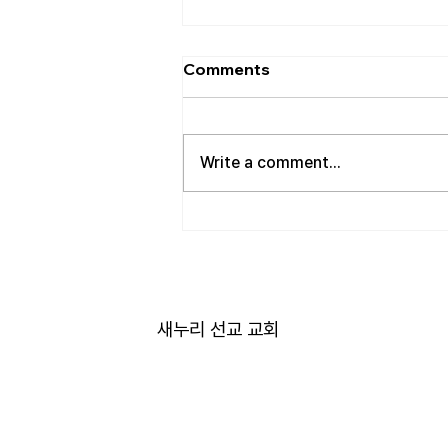
[2026.08.02] “세상에서 제일
Comments
좋은 자리…”
사랑하는 성도 여러분! 하나님께서
가장 싫어하시는 것이 무엇일가
Write a comment...
요? 모두가 아시는 대로 바로 교만
입니다. 이번 새벽기도 본문인 에
스겔에서도 교만으로 인해 하나님
의 거룩한 진노가 애굽과 주변 국
가들, 그리고 이스라엘 백성들에게
까지 임하는 모습을 보여줍니다.
그렇다면 하나님께서는 왜 이토록
새누리 선교 교회
교만을 싫어하실까요? 성경에 말
씀하는 대로, 교만은 하나님의 자
리를 넘