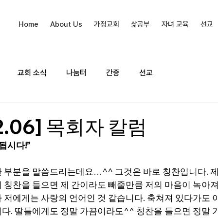
Home
About Us
가정교회
삶공부
자녀 교육
선교
교회 소식
나눔터
간증
선교
02.06] 목회자 칼럼
됩시다!”
 부분을 말씀드리는데요…^^ 그것은 바로 칭찬입니다. 제
 칭찬을 들으면 제 간이라도 빼줄만큼 저의 마음이 녹아져 
 저에게는 사랑의 언어인 것 같습니다. 축쳐져 있다가도 아
다. 딸들에게도 정말 가끔이라도^^ 칭찬을 들으면 정말 기