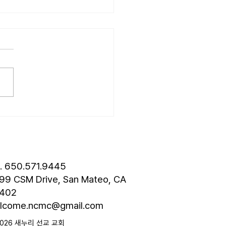
6.07.19] “기대”
는 살아가는 동안 수많은 기대
습니다. 내일은 오늘보다 나
이라는 기대, 열심히 노력한
 대한 기대, 자녀에 대한 기
관계를 맺을 때 갖는 기대 등 기
연속 가운데 살아갑니다. 그
면 하나님도 기대를 하실까
물론입니다. 하나님은 당신의
 보실 때 분명한 기대를 하
. 어떤 기대일까요? 마태복
l. 650.571.9445
장 8절, “그러므로 회
99 CSM Drive, San Mateo, CA
402
lcome.ncmc@gmail.com
2026 새누리 선교 교회