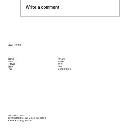
Write a comment...
[2026.07.12] 주일 안수집사 임직예배
새누리 선교 교회
Home
자녀 교육
About Us
새누리터
​가정 교회
영어부
​삶공부
Give
​선교
Member Page
Tel. 650.571.9445
3399 CSM Drive, San Mateo, CA 94402
welcome.ncmc@gmail.com