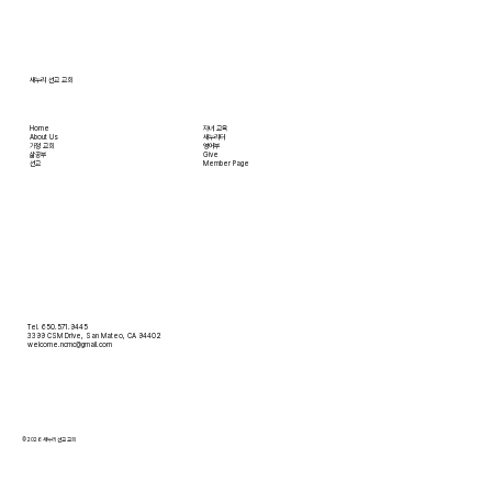
는 왜 이토록 교만을 싫어하실까요? 성경에 말씀
하는 대로, 교만은 하나님의 자리를 넘
새누리 선교 교회
Home
자녀 교육
About Us
새누리터
​가정 교회
영어부
​삶공부
Give
​선교
Member Page
Tel. 650.571.9445
3399 CSM Drive, San Mateo, CA 94402
welcome.ncmc@gmail.com
© 2026 새누리 선교 교회