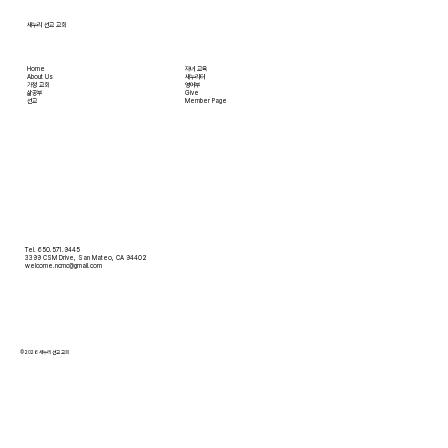
새누리 선교 교회
Home
자녀 교육
About Us
새누리터
​가정 교회
영어부
​삶공부
Give
​선교
Member Page
Tel. 650.571.9445
3399 CSM Drive, San Mateo, CA 94402
welcome.ncmc@gmail.com
© 2026 새누리 선교 교회