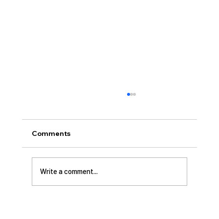
[2026.07.26] “신앙생활의 세 가지 걸림
돌…”
오늘날 성도로서 올바른 신앙생활을 하는 데 걸
Comments
림돌이 되는 세 가지가 있습니다. 첫째는 안일주
의입니다. 산업혁명 이후 급속도로 발전한 물질
문명은 우리의 삶을 매우 편리하게 만들어 주었
Write a comment...
습니다. 언제든지 원하기만 하면 집에 않아서 맛
있는 음식을 주문해 먹을 수 있고, 쇼핑몰에 가지
않아도 온라인으로 필요한 물건을 주문하면 집까
지 배달받을 수 있습니다. 식료품 장