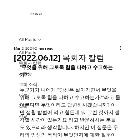
새누리 선교 교회
All Posts
Mar 2, 2024
2 min read
All Posts
[2022.06.12] 목회자 칼럼
목회자 칼럼
“무엇을 위해 그토록 힘을 다하고 수고하는
사진방
가?”
교회 소식
누군가가 나에게 “당신은 살아가면서 무엇을 
나눔터
위해 그토록 힘을 다하고 수고하는가?”라고 물
어본다면 무엇이라고 답변하시겠습니까? 이
간증
민 생활 밥벌어 먹고 힘든데 뭐 그런 것까지 생
선교
각할 시간이 있는가요 라고 반문하시는 분들
도 있으리라 생각합니다. 하지만 이 질문은 우
리의 인생의 목적이 무엇인지에 대한 질문이