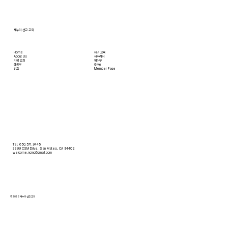
새누리 선교 교회
Home
자녀 교육
About Us
새누리터
​가정 교회
영어부
​삶공부
Give
​선교
Member Page
Tel. 650.571.9445
3399 CSM Drive, San Mateo, CA 94402
welcome.ncmc@gmail.com
© 2026 새누리 선교 교회