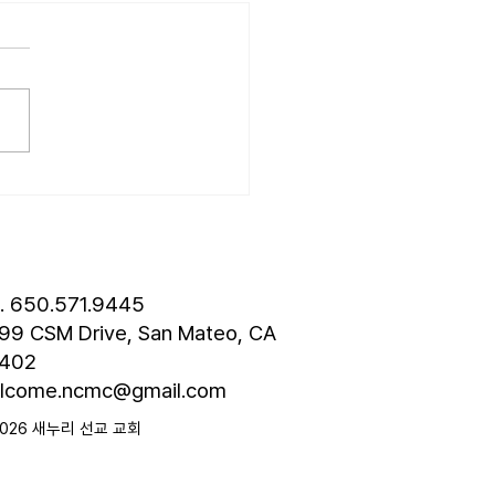
6.07.19] “기대”
는 살아가는 동안 수많은 기대
습니다. 내일은 오늘보다 나
이라는 기대, 열심히 노력한
 대한 기대, 자녀에 대한 기
관계를 맺을 때 갖는 기대 등 기
연속 가운데 살아갑니다. 그
면 하나님도 기대를 하실까
물론입니다. 하나님은 당신의
 보실 때 분명한 기대를 하
. 어떤 기대일까요? 마태복
l. 650.571.9445
장 8절, “그러므로 회
99 CSM Drive, San Mateo, CA
402
lcome.ncmc@gmail.com
2026 새누리 선교 교회