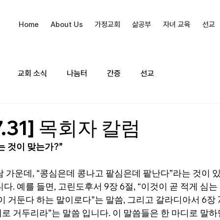
Home
About Us
가정교회
삶공부
자녀 교육
선교
교회 소식
나눔터
간증
선교
07.31] 목회자 칼럼
는 것이 맞는가?”
담 가운데, “콩심은데 콩나고 팥심은데 팥난다”라는 것이 
다. 예를 들면, 고린도후서 9장 6절, “이것이 곧 적게 심는
이 거둔다 하는 말이로다”는 말씀, 그리고 갈라디아서 6장 7절
로 거두리라”는 말씀 입니다. 이 말씀들은 한 마디로 말하