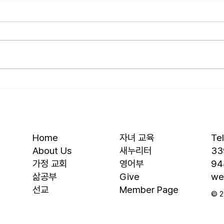
[2026.07.26] “신앙생활의 세
[202
가지 걸림돌…”
우리
오늘날 성도로서 올바른 신앙생활
를 품
을 하는 데 걸림돌이 되는 세 가지
을 것
가 있습니다. 첫째는 안일주의입니
결과에
다. 산업혁명 이후 급속도로 발전
대, 
한 물질문명은 우리의 삶을 매우
대의 
편리하게 만들어 주었습니다. 언제
렇다
든지 원하기만 하면 집에 않아서
요? 
맛있는 음식을 주문해 먹을 수 있
자녀를
고, 쇼핑몰에 가지 않아도 온라인
십니다
Home
자녀 교육
Te
으로 필요한 물건을 주문하면 집까
음 3
About Us
새누리터
33
지 배달받을 수 있습니다. 식료품
​가정 교회
영어부
94
장
​삶공부
Give
we
​선교
Member Page
© 