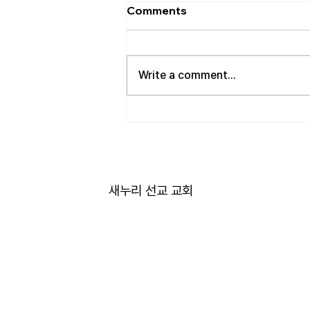
[2026.08.02] “세상에서 제일
Comments
좋은 자리…”
사랑하는 성도 여러분! 하나님께서
가장 싫어하시는 것이 무엇일가
Write a comment...
요? 모두가 아시는 대로 바로 교만
입니다. 이번 새벽기도 본문인 에
스겔에서도 교만으로 인해 하나님
의 거룩한 진노가 애굽과 주변 국
가들, 그리고 이스라엘 백성들에게
까지 임하는 모습을 보여줍니다.
그렇다면 하나님께서는 왜 이토록
새누리 선교 교회
교만을 싫어하실까요? 성경에 말
씀하는 대로, 교만은 하나님의 자
리를 넘