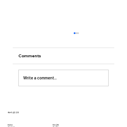
[2026.07.26] 교회 소식
• 서대석 목자 단기 선교 8월 1일부터 13일까지
이스라엘 단기 선교를 다녀옵니다. 관심과 기도
Comments
부탁 드립니다. • 가정교회 평신도 세미나 등록
평신도 세미나가 어스틴 늘푸른교회에서 9월 25
일부터 27일까지 있습니다. 등록마감은 8월 7일
Write a comment...
입니다. 더 자세한 사항은 가정교회사역원 사이
트를 참조 바랍니다. • 교회 협의회 오늘 오후
3:45분경에 교회 2층
새누리 선교 교회
Home
자녀 교육