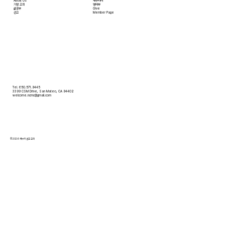
About Us
새누리터
​가정 교회
영어부
​삶공부
Give
​선교
Member Page
Tel. 650.571.9445
3399 CSM Drive, San Mateo, CA 94402
welcome.ncmc@gmail.com
© 2026 새누리 선교 교회