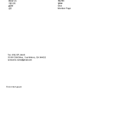
About Us
새누리터
​가정 교회
영어부
​삶공부
Give
​선교
Member Page
Tel. 650.571.9445
3399 CSM Drive, San Mateo, CA 94402
welcome.ncmc@gmail.com
© 2026 새누리 선교 교회