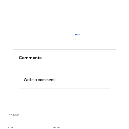
[2026.08.02] 교회 소식
• 성만찬 오늘 예배중에 있습니다. 준비해 주신
부장님께 감사드립니다. • 북가주 남침례교 한인
Comments
교회 협의회 모임 8월 11일 화요일 오전 11시에
저희 교회에서 호스트 합니다. 목회자 40여명 식
사 준비를 돕고자 하시는 분들은 정경애 권사님
Write a comment...
께 알려 주시길 부탁드립니다. • 담임 목사 동정
김태훈 목사님께서 아버님을 뵈러 텍사스에 이번
수요일부터 토요일까지
새누리 선교 교회
Home
자녀 교육