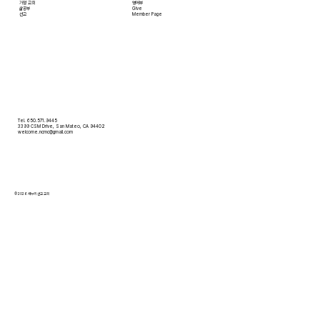
​가정 교회
영어부
​삶공부
Give
​선교
Member Page
Tel. 650.571.9445
3399 CSM Drive, San Mateo, CA 94402
welcome.ncmc@gmail.com
© 2026 새누리 선교 교회