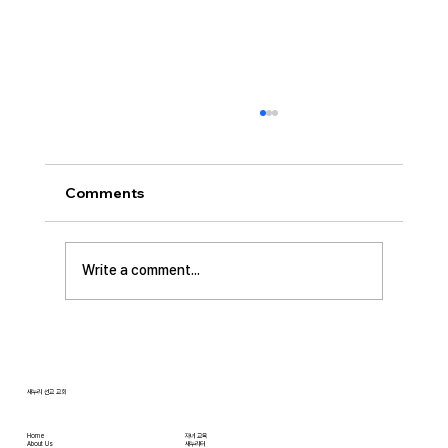
[2026.08.02] 교회 소식
• 성만찬 오늘 예배중에 있습니다. 준비해 주신
부장님께 감사드립니다. • 북가주 남침례교 한인
Comments
교회 협의회 모임 8월 11일 화요일 오전 11시에
저희 교회에서 호스트 합니다. 목회자 40여명 식
사 준비를 돕고자 하시는 분들은 정경애 권사님
Write a comment...
께 알려 주시길 부탁드립니다. • 담임 목사 동정
김태훈 목사님께서 아버님을 뵈러 텍사스에 이번
수요일부터 토요일까지
새누리 선교 교회
Home
자녀 교육
About Us
새누리터