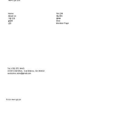
새누리 선교 교회
Home
자녀 교육
About Us
새누리터
​가정 교회
영어부
​삶공부
Give
​선교
Member Page
Tel. 650.571.9445
3399 CSM Drive, San Mateo, CA 94402
welcome.ncmc@gmail.com
© 2026 새누리 선교 교회