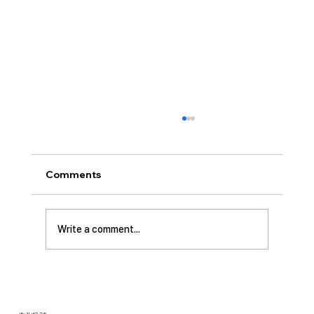
[2026.07.26] “신앙생활의 세 가지 걸림
돌…”
오늘날 성도로서 올바른 신앙생활을 하는 데 걸
Comments
림돌이 되는 세 가지가 있습니다. 첫째는 안일주
의입니다. 산업혁명 이후 급속도로 발전한 물질
문명은 우리의 삶을 매우 편리하게 만들어 주었
Write a comment...
습니다. 언제든지 원하기만 하면 집에 않아서 맛
있는 음식을 주문해 먹을 수 있고, 쇼핑몰에 가지
않아도 온라인으로 필요한 물건을 주문하면 집까
지 배달받을 수 있습니다. 식료품 장