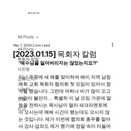
새누리 선교 교회
All Posts
Mar 7, 2024
2 min read
All Posts
[2023.01.15] 목회자 칼럼
목회자 칼럼
“예수님을 잃어버리지는 않았는지요?!”
사진방
지난 주중에 새 해를 맞이하여 베이 지역 남침
교회 소식
례회 교회 목회자 협의회 첫 모임이 있어서 참
나눔터
석을 했습니다. 그런데 어찌나 비가 많이 오고 
바람이 불던지… 특별히 이 날 모임 가운데 말
간증
씀을 전하시는 목사님이 멀리 새크라멘토에
선교
서 오시는데 예배 시간이 됐는데도 오시지 않
는 것입니다. 제가 이번에 협의회 총무를 맡아
서 강사 섭외도 제가 했기에 정말 속이 타들어 