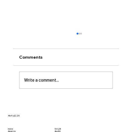
[2026.08.02] 교회 소식
• 성만찬 오늘 예배중에 있습니다. 준비해 주신
부장님께 감사드립니다. • 북가주 남침례교 한인
Comments
교회 협의회 모임 8월 11일 화요일 오전 11시에
저희 교회에서 호스트 합니다. 목회자 40여명 식
사 준비를 돕고자 하시는 분들은 정경애 권사님
Write a comment...
께 알려 주시길 부탁드립니다. • 담임 목사 동정
김태훈 목사님께서 아버님을 뵈러 텍사스에 이번
수요일부터 토요일까지
새누리 선교 교회
Home
자녀 교육
About Us
새누리터