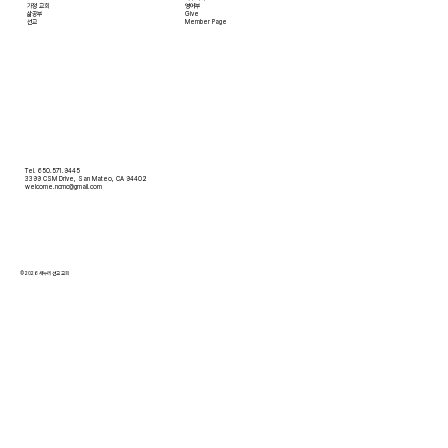
​가정 교회
영어부
​삶공부
Give
​선교
Member Page
Tel. 650.571.9445
3399 CSM Drive, San Mateo, CA 94402
welcome.ncmc@gmail.com
© 2026 새누리 선교 교회