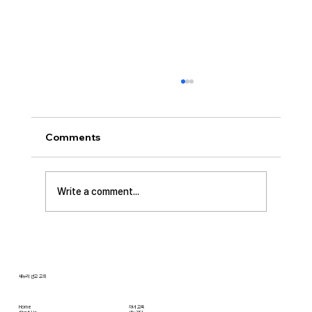
[2026.07.26] 교회 소식
• 서대석 목자 단기 선교 8월 1일부터 13일까지
이스라엘 단기 선교를 다녀옵니다. 관심과 기도
Comments
부탁 드립니다. • 가정교회 평신도 세미나 등록
평신도 세미나가 어스틴 늘푸른교회에서 9월 25
일부터 27일까지 있습니다. 등록마감은 8월 7일
Write a comment...
입니다. 더 자세한 사항은 가정교회사역원 사이
트를 참조 바랍니다. • 교회 협의회 오늘 오후
3:45분경에 교회 2층
새누리 선교 교회
Home
자녀 교육