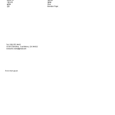
About Us
새누리터
​가정 교회
영어부
​삶공부
Give
​선교
Member Page
Tel. 650.571.9445
3399 CSM Drive, San Mateo, CA 94402
welcome.ncmc@gmail.com
© 2026 새누리 선교 교회