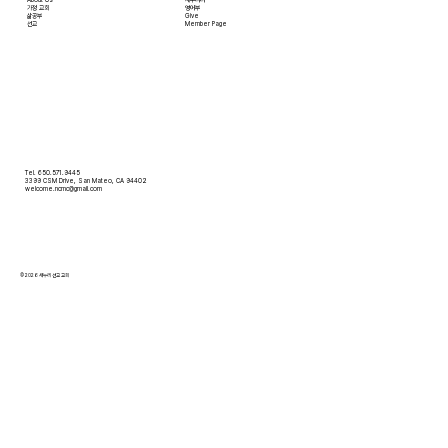
​가정 교회
영어부
​삶공부
Give
​선교
Member Page
Tel. 650.571.9445
3399 CSM Drive, San Mateo, CA 94402
welcome.ncmc@gmail.com
© 2026 새누리 선교 교회