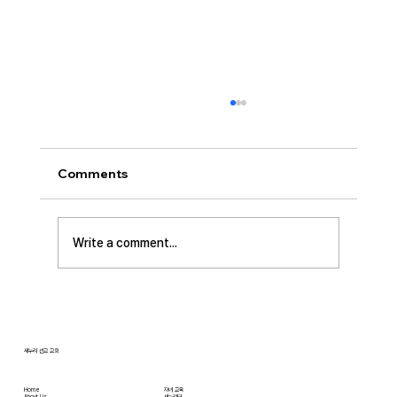
[2026.08.02] 교회 소식
• 성만찬 오늘 예배중에 있습니다. 준비해 주신
부장님께 감사드립니다. • 북가주 남침례교 한인
Comments
교회 협의회 모임 8월 11일 화요일 오전 11시에
저희 교회에서 호스트 합니다. 목회자 40여명 식
사 준비를 돕고자 하시는 분들은 정경애 권사님
Write a comment...
께 알려 주시길 부탁드립니다. • 담임 목사 동정
김태훈 목사님께서 아버님을 뵈러 텍사스에 이번
수요일부터 토요일까지
새누리 선교 교회
Home
자녀 교육
About Us
새누리터