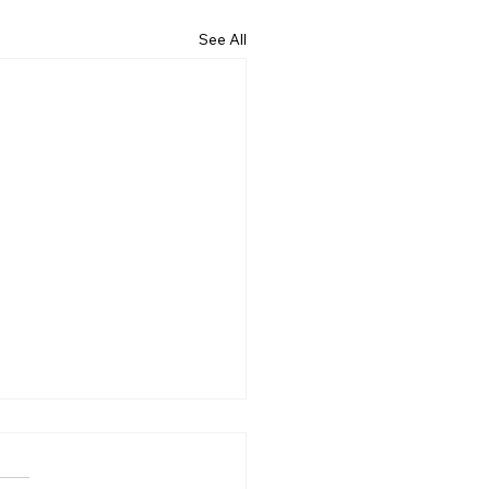
See All
6.07.19] “기대”
는 살아가는 동안 수많은 기대