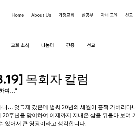
Home
About Us
가정교회
삶공부
자녀 교육
선교
교회 소식
나눔터
간증
선교
03.19] 목회자 칼럼
이하여…”
다니… 엊그제 갔은데 벌써 20년의 세월이 훌쩍 가버리다
 20주년을 맞이하여 이제까지 지내온 삶을 뒤돌아 보며 
눌수 있어서 큰 영광이라고 생각합니다.