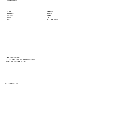
새누리 선교 교회
Home
자녀 교육
About Us
새누리터
​가정 교회
영어부
​삶공부
Give
​선교
Member Page
Tel. 650.571.9445
3399 CSM Drive, San Mateo, CA 94402
welcome.ncmc@gmail.com
© 2026 새누리 선교 교회