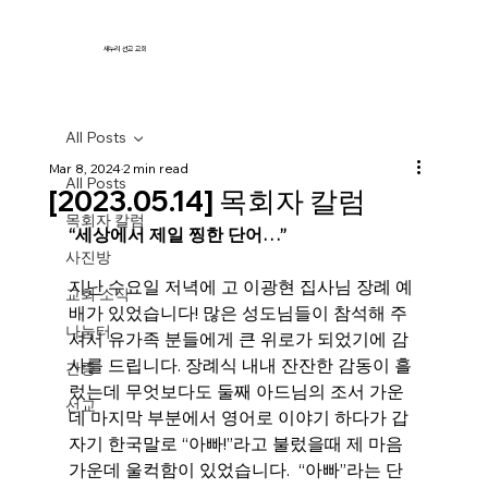
새누리 선교 교회
All Posts
Mar 8, 2024
2 min read
All Posts
[2023.05.14] 목회자 칼럼
목회자 칼럼
“세상에서 제일 찡한 단어…”
사진방
지난 수요일 저녁에 고 이광현 집사님 장례 예
교회 소식
배가 있었습니다! 많은 성도님들이 참석해 주
나눔터
셔서 유가족 분들에게 큰 위로가 되었기에 감
사를 드립니다. 장례식 내내 잔잔한 감동이 흘
간증
렀는데 무엇보다도 둘째 아드님의 조서 가운
선교
데 마지막 부분에서 영어로 이야기 하다가 갑
자기 한국말로 “아빠!”라고 불렀을때 제 마음 
가운데 울컥함이 있었습니다.  “아빠”라는 단