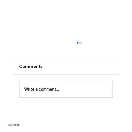
[2026.07.26] “신앙생활의 세 가지 걸림
돌…”
오늘날 성도로서 올바른 신앙생활을 하는 데 걸
Comments
림돌이 되는 세 가지가 있습니다. 첫째는 안일주
의입니다. 산업혁명 이후 급속도로 발전한 물질
문명은 우리의 삶을 매우 편리하게 만들어 주었
Write a comment...
습니다. 언제든지 원하기만 하면 집에 않아서 맛
있는 음식을 주문해 먹을 수 있고, 쇼핑몰에 가지
않아도 온라인으로 필요한 물건을 주문하면 집까
지 배달받을 수 있습니다. 식료품 장
새누리 선교 교회