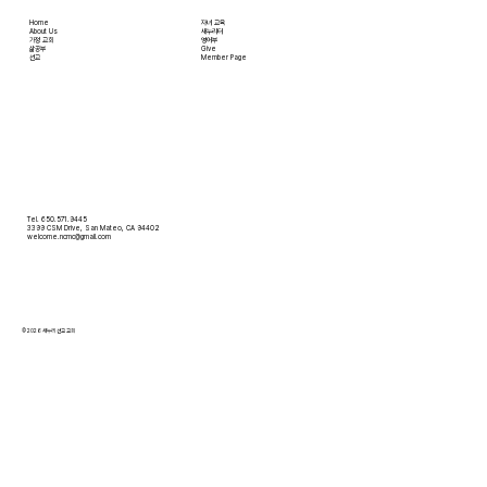
Home
자녀 교육
About Us
새누리터
​가정 교회
영어부
​삶공부
Give
​선교
Member Page
Tel. 650.571.9445
3399 CSM Drive, San Mateo, CA 94402
welcome.ncmc@gmail.com
© 2026 새누리 선교 교회