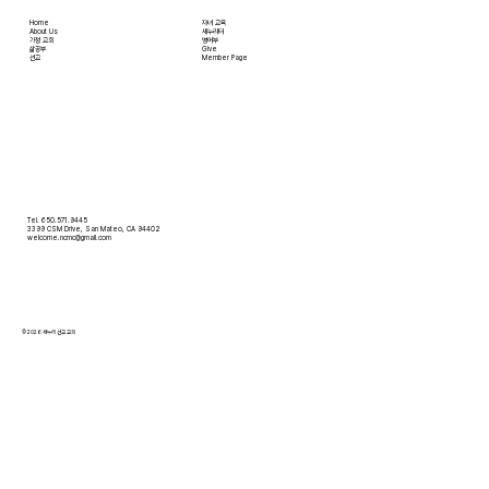
Home
자녀 교육
About Us
새누리터
​가정 교회
영어부
​삶공부
Give
​선교
Member Page
Tel. 650.571.9445
3399 CSM Drive, San Mateo, CA 94402
welcome.ncmc@gmail.com
© 2026 새누리 선교 교회