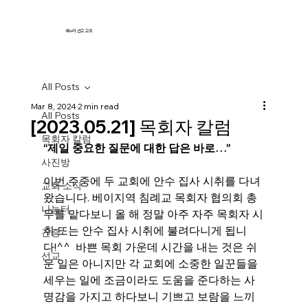
새누리 선교 교회
All Posts
Mar 8, 2024
2 min read
All Posts
[2023.05.21] 목회자 칼럼
목회자 칼럼
“제일 중요한 질문에 대한 답은 바로…”
사진방
이번 주중에 두 교회에 안수 집사 시취를 다녀
교회 소식
왔습니다. 베이지역 침례교 목회자 협의회 총
나눔터
무를 맡다보니 올 해 정말 아주 자주 목회자 시
취 또는 안수 집사 시취에 불려다니게 됩니
간증
다!^^  바쁜 목회 가운데 시간을 내는 것은 쉬
선교
운 일은 아니지만 각 교회에 소중한 일꾼들을 
세우는 일에 조금이라도 도움을 준다하는 사
명감을 가지고 하다보니 기쁘고 보람을 느끼