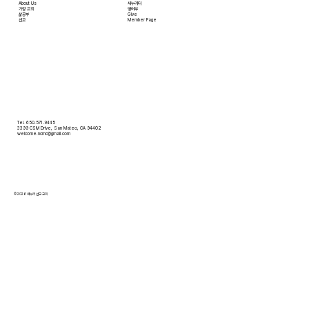
About Us
새누리터
​가정 교회
영어부
​삶공부
Give
​선교
Member Page
Tel. 650.571.9445
3399 CSM Drive, San Mateo, CA 94402
welcome.ncmc@gmail.com
© 2026 새누리 선교 교회