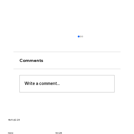
[2026.07.26] 교회 소식
• 서대석 목자 단기 선교 8월 1일부터 13일까지
이스라엘 단기 선교를 다녀옵니다. 관심과 기도
Comments
부탁 드립니다. • 가정교회 평신도 세미나 등록
평신도 세미나가 어스틴 늘푸른교회에서 9월 25
일부터 27일까지 있습니다. 등록마감은 8월 7일
Write a comment...
입니다. 더 자세한 사항은 가정교회사역원 사이
트를 참조 바랍니다. • 교회 협의회 오늘 오후
3:45분경에 교회 2층
새누리 선교 교회
Home
자녀 교육