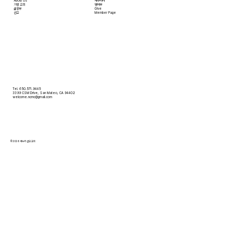
About Us
새누리터
​가정 교회
영어부
​삶공부
Give
​선교
Member Page
Tel. 650.571.9445
3399 CSM Drive, San Mateo, CA 94402
welcome.ncmc@gmail.com
© 2026 새누리 선교 교회