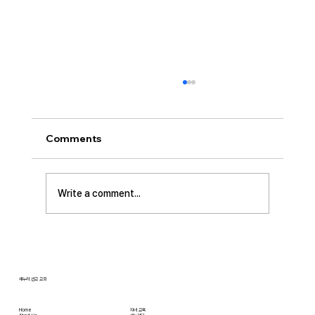
[2026.07.26] 교회 소식
• 서대석 목자 단기 선교 8월 1일부터 13일까지
이스라엘 단기 선교를 다녀옵니다. 관심과 기도
Comments
부탁 드립니다. • 가정교회 평신도 세미나 등록
평신도 세미나가 어스틴 늘푸른교회에서 9월 25
일부터 27일까지 있습니다. 등록마감은 8월 7일
Write a comment...
입니다. 더 자세한 사항은 가정교회사역원 사이
트를 참조 바랍니다. • 교회 협의회 오늘 오후
3:45분경에 교회 2층
새누리 선교 교회
Home
자녀 교육