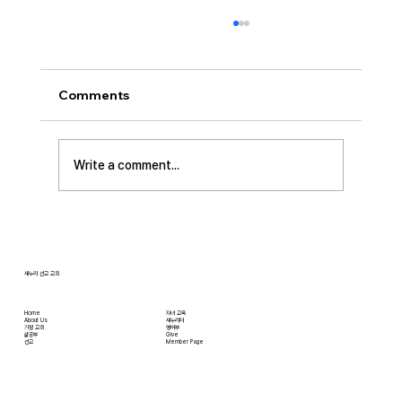
Comments
Write a comment...
[2026.07.12] 주일 안수집사 임직예배
새누리 선교 교회
Home
자녀 교육
About Us
새누리터
​가정 교회
영어부
​삶공부
Give
​선교
Member Page