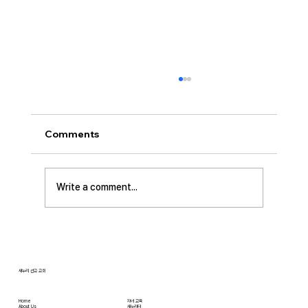
[2026.07.26] 교회 소식
• 서대석 목자 단기 선교 8월 1일부터 13일까지
이스라엘 단기 선교를 다녀옵니다. 관심과 기도
Comments
부탁 드립니다. • 가정교회 평신도 세미나 등록
평신도 세미나가 어스틴 늘푸른교회에서 9월 25
일부터 27일까지 있습니다. 등록마감은 8월 7일
Write a comment...
입니다. 더 자세한 사항은 가정교회사역원 사이
트를 참조 바랍니다. • 교회 협의회 오늘 오후
3:45분경에 교회 2층
새누리 선교 교회
Home
자녀 교육
About Us
새누리터