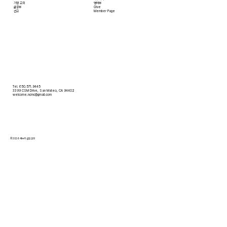
​가정 교회
영어부
​삶공부
Give
​선교
Member Page
Tel. 650.571.9445
3399 CSM Drive, San Mateo, CA 94402
welcome.ncmc@gmail.com
© 2026 새누리 선교 교회