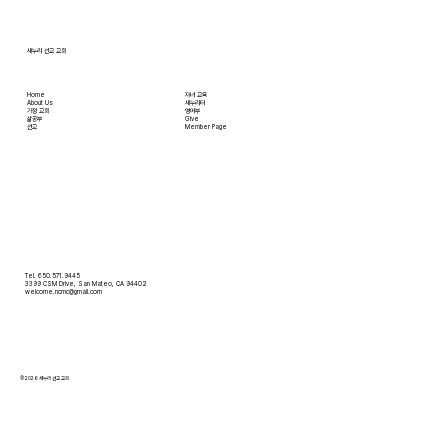
[2026.01.11] 북인도 백에스더 선교사님 기
도편지
새누리 선교 교회
Home
자녀 교육
About Us
새누리터
​가정 교회
영어부
​삶공부
Give
​선교
Member Page
Tel. 650.571.9445
3399 CSM Drive, San Mateo, CA 94402
welcome.ncmc@gmail.com
© 2026 새누리 선교 교회