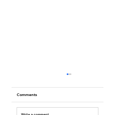
[2026.07.26] “신앙생활의 세 가지 걸림
돌…”
오늘날 성도로서 올바른 신앙생활을 하는 데 걸
Comments
림돌이 되는 세 가지가 있습니다. 첫째는 안일주
의입니다. 산업혁명 이후 급속도로 발전한 물질
문명은 우리의 삶을 매우 편리하게 만들어 주었
Write a comment...