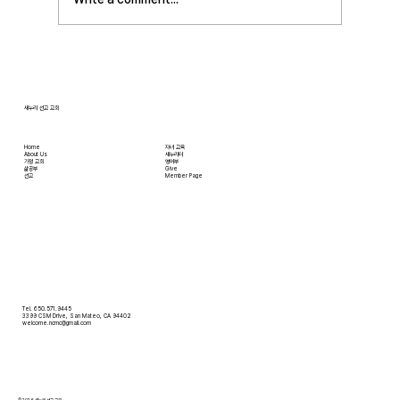
습니다. 언제든지 원하기만 하면 집에 않아서 맛
있는 음식을 주문해 먹을 수 있고, 쇼핑몰에 가지
않아도 온라인으로 필요한 물건을 주문하면 집까
지 배달받을 수 있습니다. 식료품 장
새누리 선교 교회
Home
자녀 교육
About Us
새누리터
​가정 교회
영어부
​삶공부
Give
​선교
Member Page
Tel. 650.571.9445
3399 CSM Drive, San Mateo, CA 94402
welcome.ncmc@gmail.com
© 2026 새누리 선교 교회