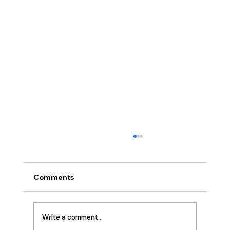
[2026.08.02] “세상에서 제일 좋은 자
리…”
사랑하는 성도 여러분! 하나님께서 가장 싫어하
Comments
시는 것이 무엇일가요? 모두가 아시는 대로 바로
교만입니다. 이번 새벽기도 본문인 에스겔에서도
교만으로 인해 하나님의 거룩한 진노가 애굽과
Write a comment...
주변 국가들, 그리고 이스라엘 백성들에게까지