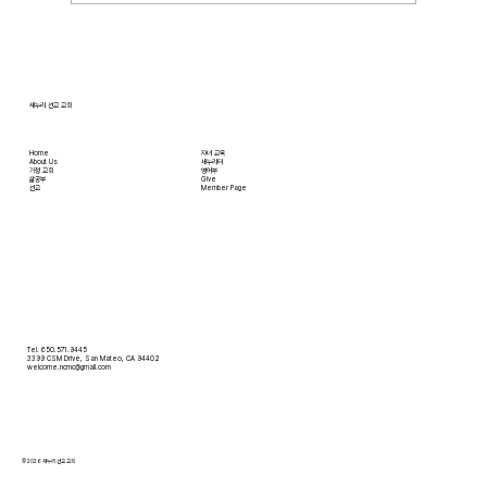
임하는 모습을 보여줍니다. 그렇다면 하나님께서
는 왜 이토록 교만을 싫어하실까요? 성경에 말씀
하는 대로, 교만은 하나님의 자리를 넘
새누리 선교 교회
Home
자녀 교육
About Us
새누리터
​가정 교회
영어부
​삶공부
Give
​선교
Member Page
Tel. 650.571.9445
3399 CSM Drive, San Mateo, CA 94402
welcome.ncmc@gmail.com
© 2026 새누리 선교 교회