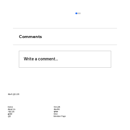
Comments
Write a comment...
[2026.07.12] 주일 안수집사 임직예배
새누리 선교 교회
Home
자녀 교육
About Us
새누리터
​가정 교회
영어부
​삶공부
Give
​선교
Member Page