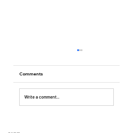
[2026.08.02] “세상에서 제일 좋은 자
리…”
사랑하는 성도 여러분! 하나님께서 가장 싫어하
Comments
시는 것이 무엇일가요? 모두가 아시는 대로 바로
교만입니다. 이번 새벽기도 본문인 에스겔에서도
교만으로 인해 하나님의 거룩한 진노가 애굽과
Write a comment...
주변 국가들, 그리고 이스라엘 백성들에게까지
임하는 모습을 보여줍니다. 그렇다면 하나님께서
는 왜 이토록 교만을 싫어하실까요? 성경에 말씀
하는 대로, 교만은 하나님의 자리를 넘