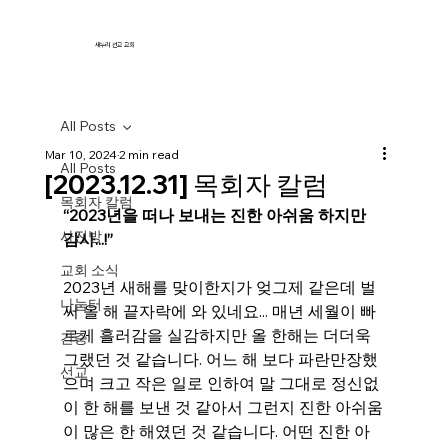
새누리 선교 교회
All Posts
Mar 10, 2024
2 min read
All Posts
[2023.12.31] 목회자 칼럼
목회자 칼럼
“2023년을 떠나 보내는 진한 아쉬움 하지만 
사진방
감사...!”
교회 소식
2023년 새해를 맞이한지가 엊그제 같은데 벌
나눔터
써 올 해 끝자락에 와 있네요... 매년 세월이 빠
르게 흘러감을 실감하지만 올 한해는 더더욱 
간증
그랬던 것 같습니다. 어느 해 보다 파란만장했
선교
으며 크고 작은 일로 인하여 말 그대로 정신없
이 한 해를 보낸 것 같아서 그런지 진한 아쉬움
이 많은 한 해였던 것 같습니다. 어떤 진한 아