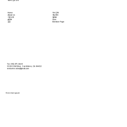
새누리 선교 교회
Home
자녀 교육
About Us
새누리터
​가정 교회
영어부
​삶공부
Give
​선교
Member Page
Tel. 650.571.9445
3399 CSM Drive, San Mateo, CA 94402
welcome.ncmc@gmail.com
© 2026 새누리 선교 교회