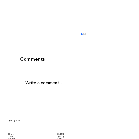
[2026.07.26] 교회 소식
• 서대석 목자 단기 선교 8월 1일부터 13일까지
이스라엘 단기 선교를 다녀옵니다. 관심과 기도
Comments
부탁 드립니다. • 가정교회 평신도 세미나 등록
평신도 세미나가 어스틴 늘푸른교회에서 9월 25
일부터 27일까지 있습니다. 등록마감은 8월 7일
Write a comment...
입니다. 더 자세한 사항은 가정교회사역원 사이
트를 참조 바랍니다. • 교회 협의회 오늘 오후
3:45분경에 교회 2층
새누리 선교 교회
Home
자녀 교육
About Us
새누리터