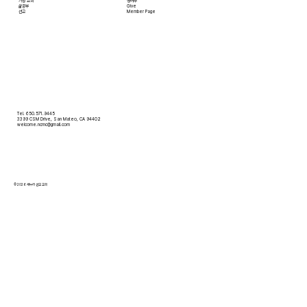
​가정 교회
영어부
​삶공부
Give
​선교
Member Page
Tel. 650.571.9445
3399 CSM Drive, San Mateo, CA 94402
welcome.ncmc@gmail.com
© 2026 새누리 선교 교회