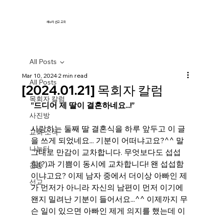
새누리 선교 교회
All Posts
Mar 10, 2024
2 min read
All Posts
[2024.01.21] 목회자 칼럼
목회자 칼럼
“드디어 제 딸이 결혼하네요...!”
사진방
사랑하는 둘째 딸 결혼식을 하루 앞두고 이 글
교회 소식
을 쓰게 되었네요... 기분이 어떠냐고요?^^ 말
나눔터
그대로 만감이 교차합니다. 무엇보다도 섭섭
함(?)과 기쁨이 동시에 교차합니다! 왠 섭섭함
간증
이냐고요? 이제 남자 중에서 더이상 아빠인 제
선교
가 먼저가 아니라 자신의 남편이 먼저 이기에 
왠지 밀려난 기분이 들어서요...^^ 이제까지 무
슨 일이 있으면 아빠인 제게 의지를 했는데 이