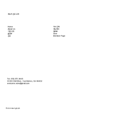
지 배달받을 수 있습니다. 식료품 장
새누리 선교 교회
Home
자녀 교육
About Us
새누리터
​가정 교회
영어부
​삶공부
Give
​선교
Member Page
Tel. 650.571.9445
3399 CSM Drive, San Mateo, CA 94402
welcome.ncmc@gmail.com
© 2026 새누리 선교 교회