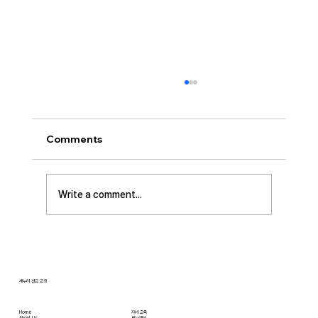
[2026.08.02] 교회 소식
• 성만찬 오늘 예배중에 있습니다. 준비해 주신
부장님께 감사드립니다. • 북가주 남침례교 한인
Comments
교회 협의회 모임 8월 11일 화요일 오전 11시에
저희 교회에서 호스트 합니다. 목회자 40여명 식
사 준비를 돕고자 하시는 분들은 정경애 권사님
Write a comment...
께 알려 주시길 부탁드립니다. • 담임 목사 동정
김태훈 목사님께서 아버님을 뵈러 텍사스에 이번
수요일부터 토요일까지
새누리 선교 교회
Home
자녀 교육
About Us
새누리터