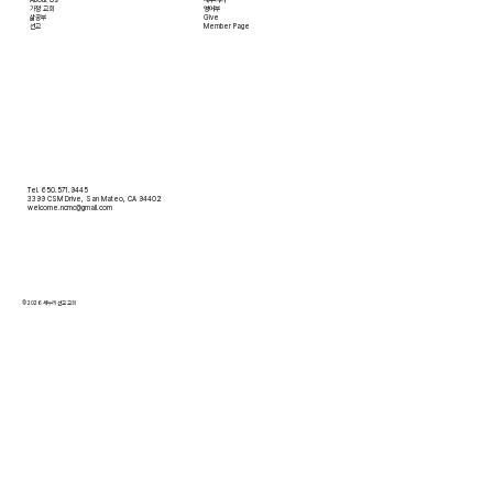
​가정 교회
영어부
​삶공부
Give
​선교
Member Page
Tel. 650.571.9445
3399 CSM Drive, San Mateo, CA 94402
welcome.ncmc@gmail.com
© 2026 새누리 선교 교회