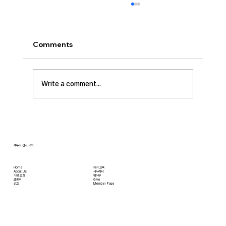
[2026.07.26] “신앙생활의 세 가지 걸림
돌…”
오늘날 성도로서 올바른 신앙생활을 하는 데 걸
Comments
림돌이 되는 세 가지가 있습니다. 첫째는 안일주
의입니다. 산업혁명 이후 급속도로 발전한 물질
문명은 우리의 삶을 매우 편리하게 만들어 주었
Write a comment...
습니다. 언제든지 원하기만 하면 집에 않아서 맛
있는 음식을 주문해 먹을 수 있고, 쇼핑몰에 가지
않아도 온라인으로 필요한 물건을 주문하면 집까
지 배달받을 수 있습니다. 식료품 장
새누리 선교 교회
Home
자녀 교육
About Us
새누리터
​가정 교회
영어부
​삶공부
Give
​선교
Member Page