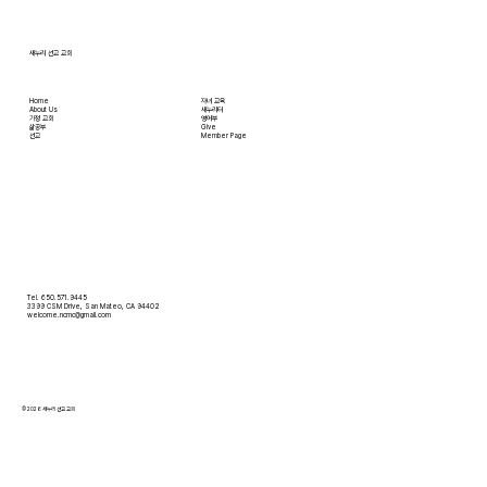
새누리 선교 교회
Home
자녀 교육
About Us
새누리터
​가정 교회
영어부
​삶공부
Give
​선교
Member Page
Tel. 650.571.9445
3399 CSM Drive, San Mateo, CA 94402
welcome.ncmc@gmail.com
© 2026 새누리 선교 교회