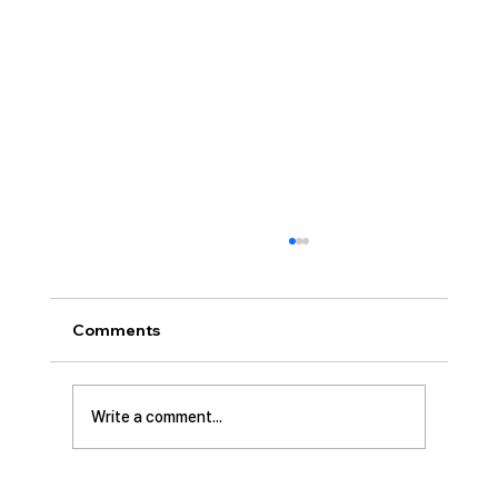
[2026.08.02] 교회 소식
• 성만찬 오늘 예배중에 있습니다. 준비해 주신
부장님께 감사드립니다. • 북가주 남침례교 한인
Comments
교회 협의회 모임 8월 11일 화요일 오전 11시에
저희 교회에서 호스트 합니다. 목회자 40여명 식
사 준비를 돕고자 하시는 분들은 정경애 권사님
Write a comment...
께 알려 주시길 부탁드립니다. • 담임 목사 동정
김태훈 목사님께서 아버님을 뵈러 텍사스에 이번
수요일부터 토요일까지