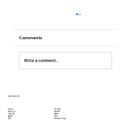
[2026.08.02] 교회 소식
• 성만찬 오늘 예배중에 있습니다. 준비해 주신
부장님께 감사드립니다. • 북가주 남침례교 한인
Comments
교회 협의회 모임 8월 11일 화요일 오전 11시에
저희 교회에서 호스트 합니다. 목회자 40여명 식
사 준비를 돕고자 하시는 분들은 정경애 권사님
Write a comment...
께 알려 주시길 부탁드립니다. • 담임 목사 동정
김태훈 목사님께서 아버님을 뵈러 텍사스에 이번
수요일부터 토요일까지
새누리 선교 교회
Home
자녀 교육
About Us
새누리터
​가정 교회
영어부
​삶공부
Give
​선교
Member Page