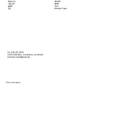
About Us
새누리터
​가정 교회
영어부
​삶공부
Give
​선교
Member Page
Tel. 650.571.9445
3399 CSM Drive, San Mateo, CA 94402
welcome.ncmc@gmail.com
© 2026 새누리 선교 교회