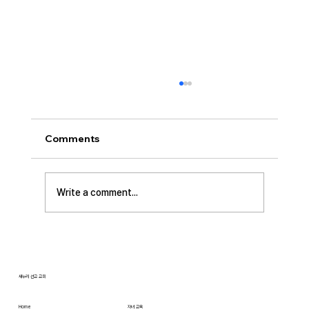
[2026.07.26] 교회 소식
• 서대석 목자 단기 선교 8월 1일부터 13일까지
이스라엘 단기 선교를 다녀옵니다. 관심과 기도
Comments
부탁 드립니다. • 가정교회 평신도 세미나 등록
평신도 세미나가 어스틴 늘푸른교회에서 9월 25
일부터 27일까지 있습니다. 등록마감은 8월 7일
Write a comment...
입니다. 더 자세한 사항은 가정교회사역원 사이
트를 참조 바랍니다. • 교회 협의회 오늘 오후
3:45분경에 교회 2층
새누리 선교 교회
Home
자녀 교육