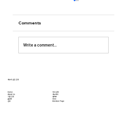
[2026.07.26] 교회 소식
• 서대석 목자 단기 선교 8월 1일부터 13일까지
이스라엘 단기 선교를 다녀옵니다. 관심과 기도
Comments
부탁 드립니다. • 가정교회 평신도 세미나 등록
평신도 세미나가 어스틴 늘푸른교회에서 9월 25
일부터 27일까지 있습니다. 등록마감은 8월 7일
Write a comment...
입니다. 더 자세한 사항은 가정교회사역원 사이
트를 참조 바랍니다. • 교회 협의회 오늘 오후
3:45분경에 교회 2층
새누리 선교 교회
Home
자녀 교육
About Us
새누리터
​가정 교회
영어부
​삶공부
Give
​선교
Member Page