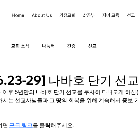
Home
About Us
가정교회
삶공부
자녀 교육
선교
교회 소식
나눔터
간증
선교
06.23-29] 나바호 단기 선
 이후 5년만의 나바호 단기 선교를 무사히 다녀오게 하
하시는 선교사님들과 그 땅의 회복을 위해 계속해서 중보
려면 
구글 링크
를 클릭해주세요. 