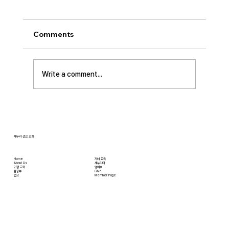
[2026.07.26] “신앙생활의 세 가지 걸림
돌…”
오늘날 성도로서 올바른 신앙생활을 하는 데 걸
Comments
림돌이 되는 세 가지가 있습니다. 첫째는 안일주
의입니다. 산업혁명 이후 급속도로 발전한 물질
문명은 우리의 삶을 매우 편리하게 만들어 주었
Write a comment...
습니다. 언제든지 원하기만 하면 집에 않아서 맛
있는 음식을 주문해 먹을 수 있고, 쇼핑몰에 가지
않아도 온라인으로 필요한 물건을 주문하면 집까
지 배달받을 수 있습니다. 식료품 장
새누리 선교 교회
Home
자녀 교육
About Us
새누리터
​가정 교회
영어부
​삶공부
Give
​선교
Member Page