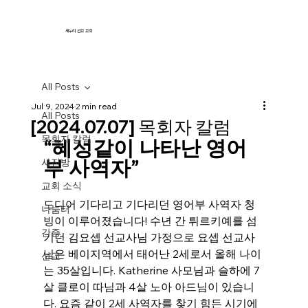
새누리 선교 교회
All Posts
Jul 9, 2024
2 min read
All Posts
[2024.07.07] 목회자 칼럼
목회자 칼럼
“혜성같이 나타난 영어
부 사역자”
사진방
교회 소식
드디어 기다리고 기다리던 영어부 사역자 청
나눔터
빙이 이루어졌습니다! 수년 간 튀르키예를 섬
간증
기던 김요셉 선교사님 가정으로 요셉 선교사
님은 베이지역에서 태어난 2세로서 올해 나이
선교
는 35살입니다. Katherine 사모님과 슬하에 7
살 클로이 따님과 4살 노아 아드님이 있습니
다. 요즘 같이 2세 사역자를 찾기 힘든 시기에 