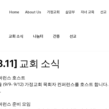
Home
About Us
가정교회
삶공부
자녀 교육
선교
교회 소식
나눔터
간증
선교
8.11] 교회 소식
퍼런스 호스트
 (9/9- 9/12) 가정교회 목회자 컨퍼런스를 호스트 합니다
.
퍼런스 준비 모임