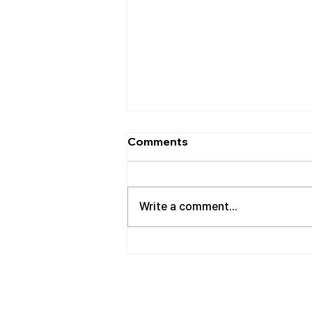
[2026.08.02] 교회 소식
Comments
• 성만찬 오늘 예배중에 있습니다.
준비해 주신 부장님께 감사드립니
다. • 북가주 남침례교 한인교회 협
Write a comment...
의회 모임 8월 11일 화요일 오전 11
시에 저희 교회에서 호스트 합니
다. 목회자 40여명 식사 준비를 돕
고자 하시는 분들은 정경애 권사님
께 알려 주시길 부탁드립니다. • 담
임 목사 동정 김태훈 목사님께서