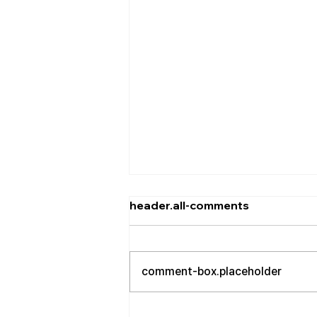
[2026.08.02] 교회 소식
header.all-comments
• 성만찬 오늘 예배중에 있습니다.
준비해 주신 부장님께 감사드립니
다. • 북가주 남침례교 한인교회 협
comment-box.placeholder
의회 모임 8월 11일 화요일 오전 11
시에 저희 교회에서 호스트 합니
다. 목회자 40여명 식사 준비를 돕