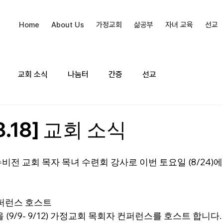
Home
About Us
가정교회
삶공부
자녀 교육
선교
교회 소식
나눔터
간증
선교
8.18] 교회 소식
전 교회 목자 목녀 수련회 강사로 이번 토요일 (8/24)에
퍼런스 호스트
 (9/9- 9/12) 가정교회 목회자 컨퍼런스를 호스트 합니다