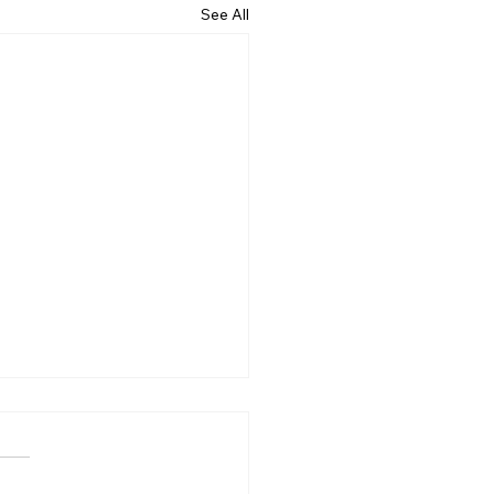
See All
6.07.19] “기대”
는 살아가는 동안 수많은 기대
습니다. 내일은 오늘보다 나