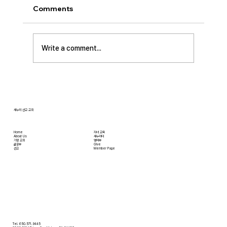
이스라엘 단기 선교를 다녀옵니다. 관심과 기도
Comments
부탁 드립니다. • 가정교회 평신도 세미나 등록
평신도 세미나가 어스틴 늘푸른교회에서 9월 25
일부터 27일까지 있습니다. 등록마감은 8월 7일
Write a comment...
입니다. 더 자세한 사항은 가정교회사역원 사이
트를 참조 바랍니다. • 교회 협의회 오늘 오후
3:45분경에 교회 2층
새누리 선교 교회
Home
자녀 교육
About Us
새누리터
​가정 교회
영어부
​삶공부
Give
​선교
Member Page
Tel. 650.571.9445