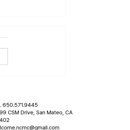
26.07.19] 교회 소식
성훈 성도 단기 선교 7월 24일
8월 3일까지 튀르키예 단기
 다녀옵니다. 관심과 기도
드립니다. • 나바호 단기선교
 모임 오늘 오후 4시경에 교
층에서 있습니다. • 가정교회
도 세미나 등록 평신도 세미나
스틴 늘푸른교회에서 9월 25
 27일까지 있습니다. 등록
 8월 7일입니다. 더 자세한
l. 650.571.9445
은 가정교회
99 CSM Drive, San Mateo, CA
402
lcome.ncmc@gmail.com