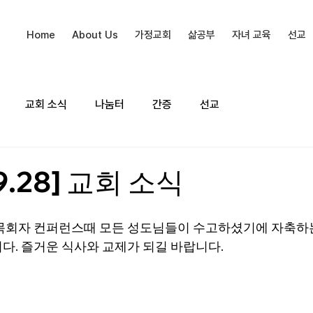
Home
About Us
가정교회
삶공부
자녀 교육
선교
교회 소식
나눔터
간증
선교
09.28] 교회 소식
목회자 컨퍼런스때 모든 성도님들이 수고하셨기에 자축하
다. 즐거운 식사와 교제가 되길 바랍니다.