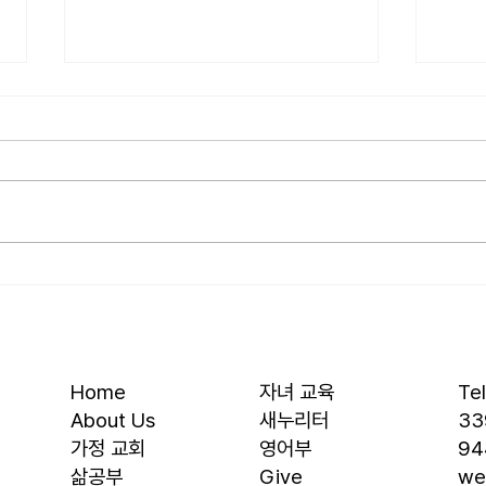
[2026.07.26] 교회 소식
[20
• 서대석 목자 단기 선교 8월 1일부
• 박
터 13일까지 이스라엘 단기 선교를
부터 
다녀옵니다. 관심과 기도 부탁 드
선교를
립니다. • 가정교회 평신도 세미나
부탁 
등록 평신도 세미나가 어스틴 늘푸
뒷풀이
른교회에서 9월 25일부터 27일까
회 2
지 있습니다. 등록마감은 8월 7일
평신
입니다. 더 자세한 사항은 가정교
가 어
회사역원 사이트를 참조 바랍니다.
일부터
• 교회 협의회 오늘 오후 3:45분경
마감은
Home
자녀 교육
Te
에 교회 2층
사항
About Us
새누리터
33
​가정 교회
영어부
94
​삶공부
Give
we