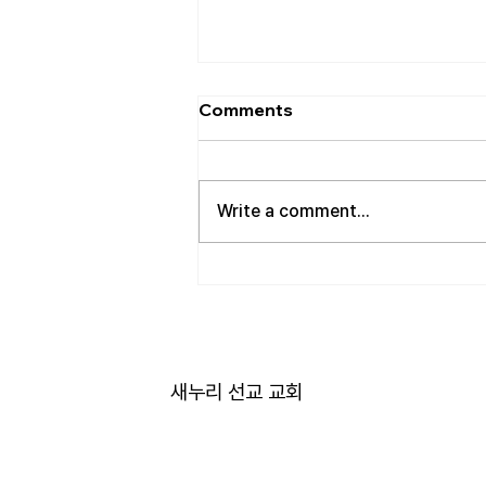
[2026.08.02] 교회 소식
Comments
• 성만찬 오늘 예배중에 있습니다.
준비해 주신 부장님께 감사드립니
다. • 북가주 남침례교 한인교회 협
Write a comment...
의회 모임 8월 11일 화요일 오전 11
시에 저희 교회에서 호스트 합니
다. 목회자 40여명 식사 준비를 돕
고자 하시는 분들은 정경애 권사님
께 알려 주시길 부탁드립니다. • 담
임 목사 동정 김태훈 목사님께서
아버님을 뵈러 텍사스에 이번 수요
새누리 선교 교회
일부터 토요일까지