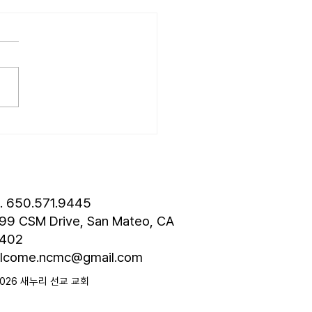
26.07.19] 교회 소식
성훈 성도 단기 선교 7월 24일
8월 3일까지 튀르키예 단기
 다녀옵니다. 관심과 기도
드립니다. • 나바호 단기선교
 모임 오늘 오후 4시경에 교
층에서 있습니다. • 가정교회
도 세미나 등록 평신도 세미나
스틴 늘푸른교회에서 9월 25
 27일까지 있습니다. 등록
 8월 7일입니다. 더 자세한
l. 650.571.9445
은 가정교회
99 CSM Drive, San Mateo, CA
402
lcome.ncmc@gmail.com
2026 새누리 선교 교회