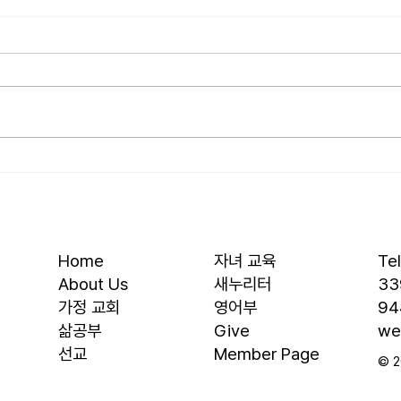
[2026.07.26] 교회 소식
[20
• 서대석 목자 단기 선교 8월 1일부
• 박
터 13일까지 이스라엘 단기 선교를
부터 
다녀옵니다. 관심과 기도 부탁 드
선교를
립니다. • 가정교회 평신도 세미나
부탁 
등록 평신도 세미나가 어스틴 늘푸
뒷풀이
른교회에서 9월 25일부터 27일까
회 2
지 있습니다. 등록마감은 8월 7일
평신
입니다. 더 자세한 사항은 가정교
가 어
회사역원 사이트를 참조 바랍니다.
일부터
• 교회 협의회 오늘 오후 3:45분경
마감은
Home
자녀 교육
Te
에 교회 2층
사항
About Us
새누리터
33
​가정 교회
영어부
94
​삶공부
Give
we
​선교
Member Page
© 