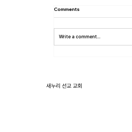
[2026.08.02] 교회 소식
Comments
• 성만찬 오늘 예배중에 있습니다.
준비해 주신 부장님께 감사드립니
다. • 북가주 남침례교 한인교회 협
Write a comment...
의회 모임 8월 11일 화요일 오전 11
시에 저희 교회에서 호스트 합니
다. 목회자 40여명 식사 준비를 돕
고자 하시는 분들은 정경애 권사님
께 알려 주시길 부탁드립니다. • 담
임 목사 동정 김태훈 목사님께서
아버님을 뵈러 텍사스에 이번 수요
새누리 선교 교회
일부터 토요일까지