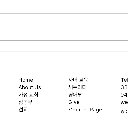
[2026.07.26] “신앙생활의 세
[202
가지 걸림돌…”
우리
오늘날 성도로서 올바른 신앙생활
를 품
을 하는 데 걸림돌이 되는 세 가지
을 것
가 있습니다. 첫째는 안일주의입니
결과에
다. 산업혁명 이후 급속도로 발전
대, 
한 물질문명은 우리의 삶을 매우
대의 
편리하게 만들어 주었습니다. 언제
렇다
든지 원하기만 하면 집에 않아서
요? 
맛있는 음식을 주문해 먹을 수 있
자녀를
고, 쇼핑몰에 가지 않아도 온라인
십니다
Home
자녀 교육
Te
으로 필요한 물건을 주문하면 집까
음 3
About Us
새누리터
33
지 배달받을 수 있습니다. 식료품
​가정 교회
영어부
94
장
​삶공부
Give
we
​선교
Member Page
© 