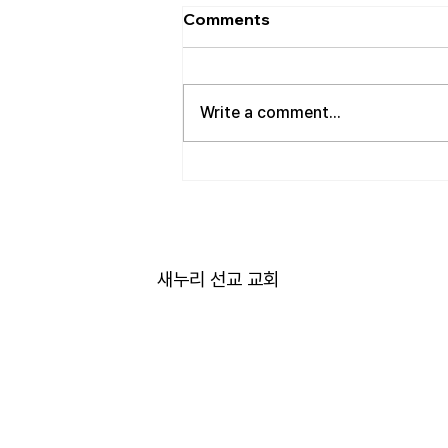
[2026.08.02] “세상에서 제일
Comments
좋은 자리…”
사랑하는 성도 여러분! 하나님께서
가장 싫어하시는 것이 무엇일가
Write a comment...
요? 모두가 아시는 대로 바로 교만
입니다. 이번 새벽기도 본문인 에
스겔에서도 교만으로 인해 하나님
의 거룩한 진노가 애굽과 주변 국
가들, 그리고 이스라엘 백성들에게
까지 임하는 모습을 보여줍니다.
그렇다면 하나님께서는 왜 이토록
새누리 선교 교회
교만을 싫어하실까요? 성경에 말
씀하는 대로, 교만은 하나님의 자
리를 넘