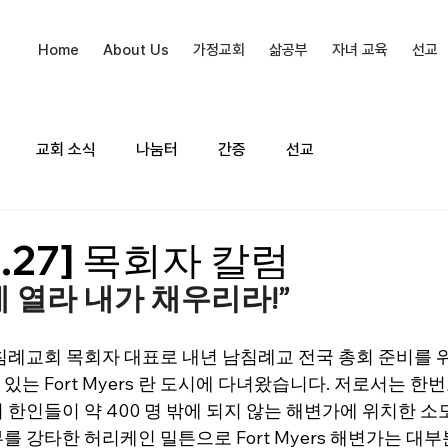
Home
About Us
가정교회
삶공부
자녀 교육
선교
교회 소식
나눔터
간증
선교
10.27] 목회자 칼럼
게 열라 내가 채우리라!”
침례교회 목회자 대표로 내년 남침례교 전국 총회 준비를 
는 Fort Myers 란 도시에 다녀왔습니다. 저로서는 한번
 한인들이 약 400 명 밖에 되지 않는 해변가에 위치한 소
 강타한 허리케인 밀튼으로 Fort Myers 해변가는 대