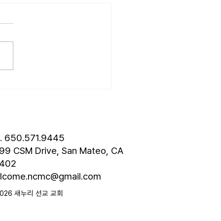
6.07.19] “기대”
는 살아가는 동안 수많은 기대
습니다. 내일은 오늘보다 나
이라는 기대, 열심히 노력한
 대한 기대, 자녀에 대한 기
관계를 맺을 때 갖는 기대 등 기
연속 가운데 살아갑니다. 그
면 하나님도 기대를 하실까
물론입니다. 하나님은 당신의
 보실 때 분명한 기대를 하
. 어떤 기대일까요? 마태복
l. 650.571.9445
장 8절, “그러므로 회
99 CSM Drive, San Mateo, CA
402
lcome.ncmc@gmail.com
2026 새누리 선교 교회