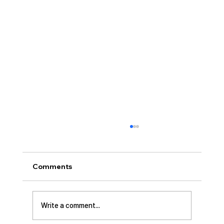
[2026.07.26] “신앙생활의 세 가지 걸림
돌…”
오늘날 성도로서 올바른 신앙생활을 하는 데 걸
Comments
림돌이 되는 세 가지가 있습니다. 첫째는 안일주
의입니다. 산업혁명 이후 급속도로 발전한 물질
문명은 우리의 삶을 매우 편리하게 만들어 주었
Write a comment...
습니다. 언제든지 원하기만 하면 집에 않아서 맛