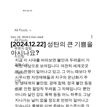
새누리 선교 교회
All Posts
Dec 23, 2024
2 min read
All Posts
[2024.12.22] 성탄의 큰 기쁨을
목회자 칼럼
아시나요?
사진방
지금 이 시대를 바라보면 불안과 두려움이 가
교회 소식
득한 세상으로 보여집니다. 여전히 세계곳곳
에서 전쟁이 일어나고 있고, 그 어느 때보다 무
나눔터
시무시한 자연재해들과 지구의 온난화가 주
간증
는 생태계의 불안정, 경제 침체, 정국 불안 등등
으로 인한 절망적 두려움 그 자체입니다. 뿐만 
선교
아니라 살인 강도 폭력 등등 어느 하루도 그냥 
지나가는 날이 없을 정도로 빈번이 일어나고 
있습니다. 특별히 이번 주에는 위스콘신주 크