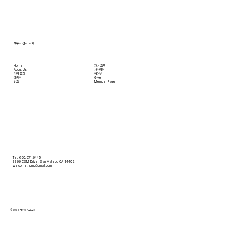
있는 음식을 주문해 먹을 수 있고, 쇼핑몰에 가지
않아도 온라인으로 필요한 물건을 주문하면 집까
지 배달받을 수 있습니다. 식료품 장
새누리 선교 교회
Home
자녀 교육
About Us
새누리터
​가정 교회
영어부
​삶공부
Give
​선교
Member Page
Tel. 650.571.9445
3399 CSM Drive, San Mateo, CA 94402
welcome.ncmc@gmail.com
© 2026 새누리 선교 교회