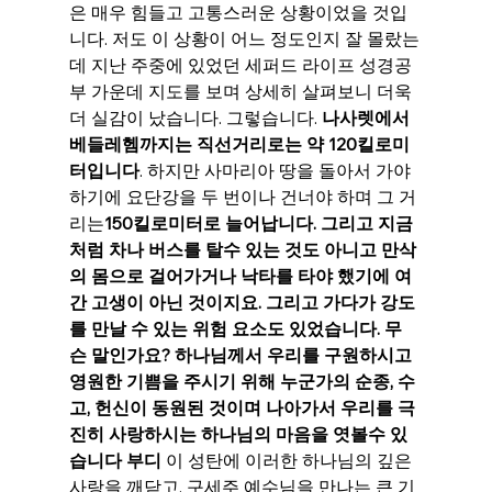
은 매우 힘들고 고통스러운 상황이었을 것입
니다. 저도 이 상황이 어느 정도인지 잘 몰랐는
데 지난 주중에 있었던 세퍼드 라이프 성경공
부 가운데 지도를 보며 상세히 살펴보니 더욱
더 실감이 났습니다. 그렇습니다. 
나사렛에서 
베들레헴까지는 직선거리로는 약 120킬로미
터입니다
. 하지만 사마리아 땅을 돌아서 가야 
하기에 요단강을 두 번이나 건너야 하며 그 거
리는
150킬로미터로 늘어납니다. 그리고 지금 
처럼 차나 버스를 탈수 있는 것도 아니고 만삭
의 몸으로 걸어가거나 낙타를 타야 했기에 여
간 고생이 아닌 것이지요. 그리고 가다가 강도
를 만날 수 있는 위험 요소도 있었습니다. 무
슨 말인가요? 하나님께서 우리를 구원하시고 
영원한 기쁨을 주시기 위해 누군가의 순종, 수
고, 헌신이 동원된 것이며 나아가서 우리를 극
진히 사랑하시는 하나님의 마음을 엿볼수 있
습니다 부디 
이 성탄에 이러한 하나님의 깊은 
사랑을 깨닫고, 구세주 예수님을 만나는 큰 기